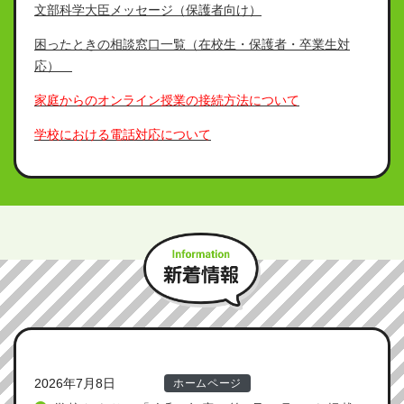
文部科学大臣メッセージ（保護者向け）
困ったときの相談窓口一覧（在校生・保護者・卒業生対
応）
家庭からのオンライン授業の接続方法について
学校における電話対応について
新
2026年7月8日
ホームページ