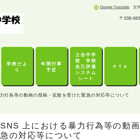
Google Translate
〒338-0
土合中学
校 学校
学校だよ
年間行事
自己評価
ＰＴＡ
り
予定
システム
シート
る暴力行為等の動画の投稿・拡散を受けた緊急の対応等について
SNS 上における暴力行為等の動
急の対応等について