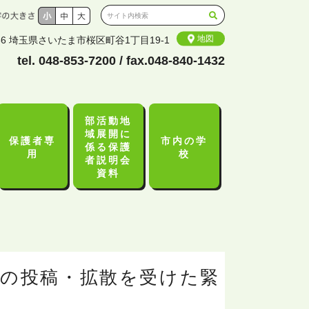
地図
836 埼玉県さいたま市桜区町谷1丁目19-1
tel. 048-853-7200 / fax.048-840-1432
部活動地
域展開に
保護者専
市内の学
係る保護
用
校
者説明会
資料
現
こ
こ
在
こ
こ
位
か
か
置
ら
ら
本
こ
画の投稿・拡散を受けた緊
文
の
で
ペ